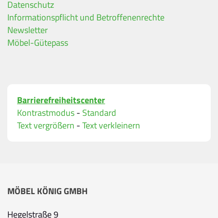
Datenschutz
Ihre Kontaktdaten
Informationspflicht und Betroffenenrechte
Alle mit Stern gekennzeichneten Felder sind Pfli
Name
*
Newsletter
Möbel-Gütepass
Bitte geben Sie Ihren vollständigen Namen ein.
E-Mail-Adresse
*
Barrierefreiheitscenter
Bitte geben Sie eine gültige E-Mail-Adresse ein.
Kontrastmodus
-
Standard
Telefon
*
Text vergrößern
-
Text verkleinern
Ihr Wunschtermin / Rückruf
MÖBEL KÖNIG GMBH
Bitte wählen
Hegelstraße 9